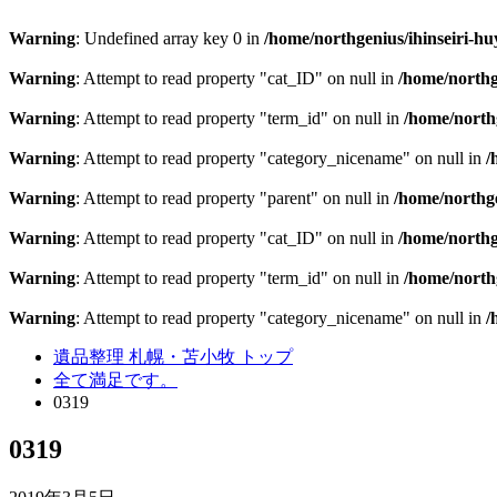
Warning
: Undefined array key 0 in
/home/northgenius/ihinseiri-hu
Warning
: Attempt to read property "cat_ID" on null in
/home/northg
Warning
: Attempt to read property "term_id" on null in
/home/northg
Warning
: Attempt to read property "category_nicename" on null in
/
Warning
: Attempt to read property "parent" on null in
/home/northge
Warning
: Attempt to read property "cat_ID" on null in
/home/northg
Warning
: Attempt to read property "term_id" on null in
/home/northg
Warning
: Attempt to read property "category_nicename" on null in
/
遺品整理 札幌・苫小牧 トップ
全て満足です。
0319
0319