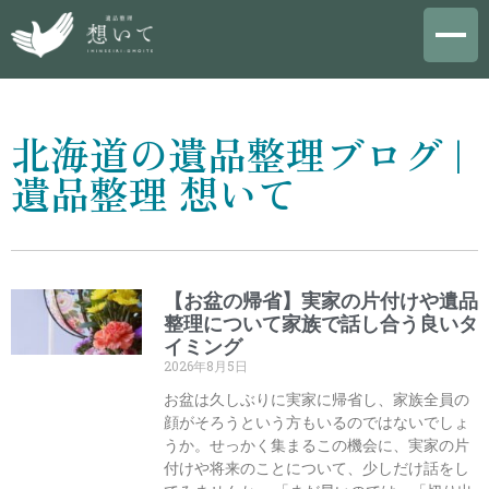
北海道の遺品整理ブログ |
遺品整理 想いて
【お盆の帰省】実家の片付けや遺品
整理について家族で話し合う良いタ
イミング
2026年8月5日
お盆は久しぶりに実家に帰省し、家族全員の
顔がそろうという方もいるのではないでしょ
うか。せっかく集まるこの機会に、実家の片
付けや将来のことについて、少しだけ話をし