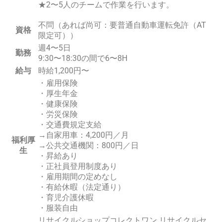
★2〜5人のチームで作業を行います。
不問（あれば尚可：要普通自動車運転免許（AT
資格
限定可））
週4〜5日
勤務
9:30〜18:30の間で6〜8H
給与
時給1,200円〜
・雇用保険
・厚生年金
・健康保険
・労災保険
・交通費規定支給
→自家用車：4,200円／月
福利厚
→公共交通機関：800円／日
生
・昇給あり
・正社員登用制度あり
・雇用期間の定めなし
・有給休暇（法定通り）
・育児介護休暇
・服装自由
リサイクルショップコレクトワン リサイクルセ