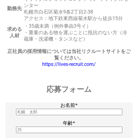
ンター
勤務先
札幌市
白石区菊水9条2丁目2-38
アクセス：地下鉄東西線菊水駅から徒歩15分
・35歳未満（例外事由3号イ）
求める
・重量のある物を運ぶことに抵抗のない方（冷
人材
蔵庫・洗濯機・タンスなど）
正社員の採用情報については当社リクルートサイトをご
覧ください。
https://lives-recruit.com/
応募フォーム
お名前*
年齢*