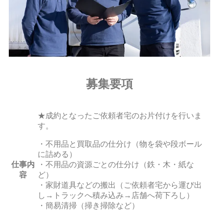
募集要項
★成約となったご依頼者宅のお片付けを行いま
す。
・不用品と買取品の仕分け（物を袋や段ボール
に詰める）
仕事内
・不用品の資源ごとの仕分け（鉄・木・紙な
容
ど）
・家財道具などの搬出（ご依頼者宅から運び出
し→トラックへ積み込み→店舗へ荷下ろし）
・簡易清掃（掃き掃除など）