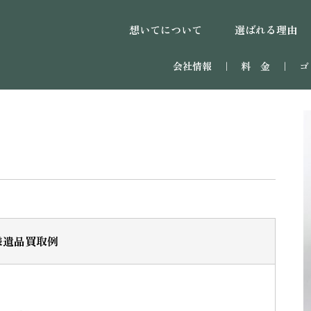
想いてについて
選ばれる理由
会社情報
｜
料 金
｜
ゴ
様遺品買取例