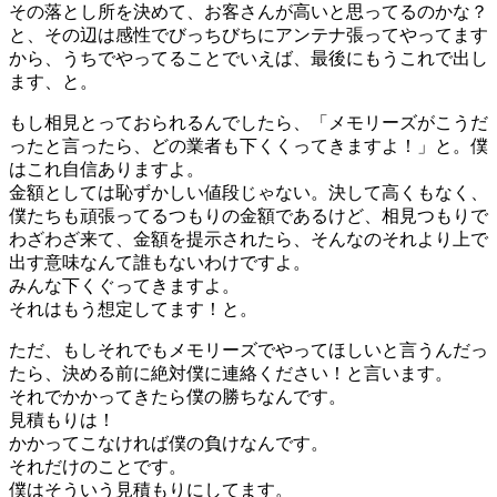
その落とし所を決めて、お客さんが高いと思ってるのかな？
と、その辺は感性でびっちびちにアンテナ張ってやってます
から、うちでやってることでいえば、最後にもうこれで出し
ます、と。
もし相見とっておられるんでしたら、「メモリーズがこうだ
ったと言ったら、どの業者も下くくってきますよ！」と。僕
はこれ自信ありますよ。
金額としては恥ずかしい値段じゃない。決して高くもなく、
僕たちも頑張ってるつもりの金額であるけど、相見つもりで
わざわざ来て、金額を提示されたら、そんなのそれより上で
出す意味なんて誰もないわけですよ。
みんな下くぐってきますよ。
それはもう想定してます！と。
ただ、もしそれでもメモリーズでやってほしいと言うんだっ
たら、決める前に絶対僕に連絡ください！と言います。
それでかかってきたら僕の勝ちなんです。
見積もりは！
かかってこなければ僕の負けなんです。
それだけのことです。
僕はそういう見積もりにしてます。