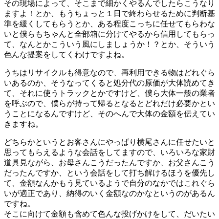
その現場によって、そこまで細かくやるんでしたらこうなり
ますよ！とか、もうちょっと１日で終わらせるために判断基
準を緩くしてもらうとか、ある程度こっちに任せてもらわな
いと僕らもちゃんと全部箱に分けてやるから信用してもらっ
て、なんとかこういう風にしましょうか！？とか、そういう
色んな提案をしてくわけですよね。
うちはリサイクルも得意なので、再利用できる物はどれぐら
いあるのか、そうなってくると処分代の原価が大体読めてき
て、それに使うトラックとかですけど、僕ら大体一般の業者
を呼ぶので、僕らが持って帰るとなるとどれだけ必要かとい
うことになるんですけど、そのへんで大体の金額を伝えてい
きますね。
どちらかというとお客さんにやっぱり横尾さんに任せたいと
思ってもらえるような会話をしてますので、いろいろな家財
道具見ながら、お母さんこうだったんですか、お父さんこう
だったんですか、という会話をして打ち解けるほうを優先し
て、金額なんかもう見ているようで自分のなかではこれぐら
いが適正であり、納得のいく金額なのかなというのがあるん
ですね。
そこに向けて金額も含めて色んな投げかけをして、だいたい