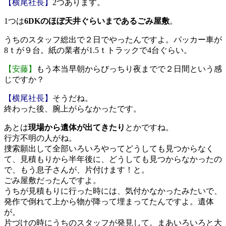
【横尾社長】
2つあります。
1つは
6DKのほぼ天井ぐらいまであるごみ屋敷
。
うちのスタッフ総出で２日でやったんですよ。パッカー車が
8ｔが９台。紙の業者が1.5ｔトラックで4台ぐらい。
【安藤】
もう本当早朝からびっちり夜までで２日間という感
じですか？
【横尾社長】
そうだね。
終わった後、腕上がらなかったです。
あとは
現場から遺体が出てきたり
とかですね。
行方不明の人がね。
捜索願出して全部いろいろやってどうしても見つからなく
て、見積もりから半年後に、どうしても見つからなかったの
で、もう息子さんが、片付けます！と。
ごみ屋敷だったんですよ。
うちが見積もりに行った時には、気付かなかったみたいで、
発作で倒れて上から物が降って埋まってたんですよ。遺体
が。
片づけの時にうちのスタッフが発見して。まあいろいろと大