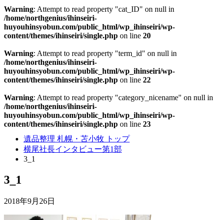
Warning
: Attempt to read property "cat_ID" on null in
/home/northgenius/ihinseiri-
huyouhinsyobun.com/public_html/wp_ihinseiri/wp-
content/themes/ihinseiri/single.php
on line
20
Warning
: Attempt to read property "term_id" on null in
/home/northgenius/ihinseiri-
huyouhinsyobun.com/public_html/wp_ihinseiri/wp-
content/themes/ihinseiri/single.php
on line
22
Warning
: Attempt to read property "category_nicename" on null in
/home/northgenius/ihinseiri-
huyouhinsyobun.com/public_html/wp_ihinseiri/wp-
content/themes/ihinseiri/single.php
on line
23
遺品整理 札幌・苫小牧 トップ
横尾社長インタビュー第1部
3_1
3_1
2018年9月26日