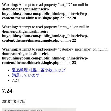
Warning
: Attempt to read property "cat_ID" on null in
/home/northgenius/ihinseiri-
huyouhinsyobun.com/public_html/wp_ihinseiri/wp-
content/themes/ihinseiri/single.php
on line
20
Warning
: Attempt to read property "term_id" on null in
/home/northgenius/ihinseiri-
huyouhinsyobun.com/public_html/wp_ihinseiri/wp-
content/themes/ihinseiri/single.php
on line
22
Warning
: Attempt to read property "category_nicename" on null in
/home/northgenius/ihinseiri-
huyouhinsyobun.com/public_html/wp_ihinseiri/wp-
content/themes/ihinseiri/single.php
on line
23
遺品整理 札幌・苫小牧 トップ
満足しています。
7.24
7.24
2018年8月7日