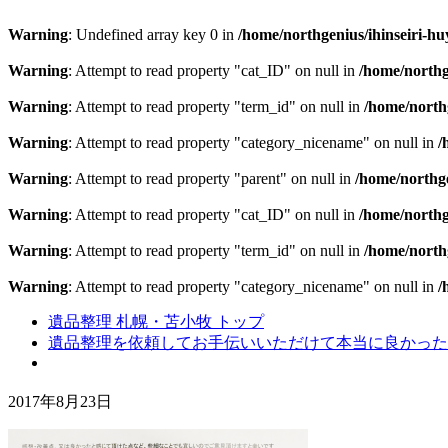
Warning
: Undefined array key 0 in
/home/northgenius/ihinseiri-hu
Warning
: Attempt to read property "cat_ID" on null in
/home/northg
Warning
: Attempt to read property "term_id" on null in
/home/northg
Warning
: Attempt to read property "category_nicename" on null in
/
Warning
: Attempt to read property "parent" on null in
/home/northge
Warning
: Attempt to read property "cat_ID" on null in
/home/northg
Warning
: Attempt to read property "term_id" on null in
/home/northg
Warning
: Attempt to read property "category_nicename" on null in
/
遺品整理 札幌・苫小牧 トップ
遺品整理を依頼してお手伝いいただけて本当に良かった
2017年8月23日