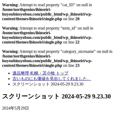
Warning
: Attempt to read property "cat_ID" on null in
/home/northgenius/ihinseiri-
huyouhinsyobun.com/public_html/wp_ihinseiri/wp-
content/themes/ihinseiri/single.php
on line
20
Warning
: Attempt to read property "term_id" on null in
/home/northgenius/ihinseiri-
huyouhinsyobun.com/public_html/wp_ihinseiri/wp-
content/themes/ihinseiri/single.php
on line
22
Warning
: Attempt to read property "category_nicename" on null in
/home/northgenius/ihinseiri-
huyouhinsyobun.com/public_html/wp_ihinseiri/wp-
content/themes/ihinseiri/single.php
on line
23
遺品整理 札幌・苫小牧 トップ
古いものにも価値を見出してくれました。
スクリーンショット 2024-05-29 9.23.30
スクリーンショット 2024-05-29 9.23.30
2024年5月29日