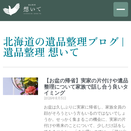
北海道の遺品整理ブログ |
遺品整理 想いて
【お盆の帰省】実家の片付けや遺品
整理について家族で話し合う良いタ
イミング
2026年8月5日
お盆は久しぶりに実家に帰省し、家族全員の
顔がそろうという方もいるのではないでしょ
うか。せっかく集まるこの機会に、実家の片
付けや将来のことについて、少しだけ話をし